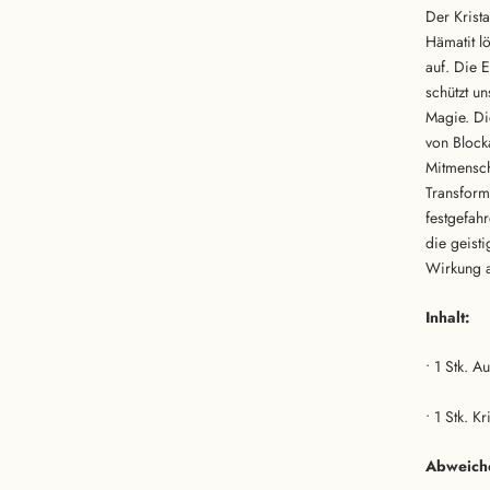
Der Krist
Hämatit l
auf. Die 
schützt u
Magie. Di
von Block
Mitmensch
Transform
festgefah
die geist
Wirkung a
Inhalt:
• 1 Stk. 
• 1 Stk. K
Abweiche