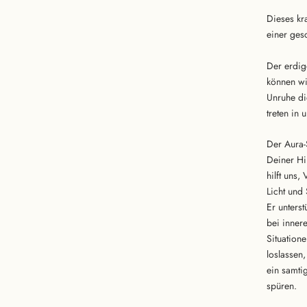
Dieses kra
einer ges
Der erdig
können wi
Unruhe di
treten in 
Der Aura-
Deiner Hi
hilft uns,
Licht und
Er unterst
bei inner
Situation
loslassen,
ein samti
spüren.