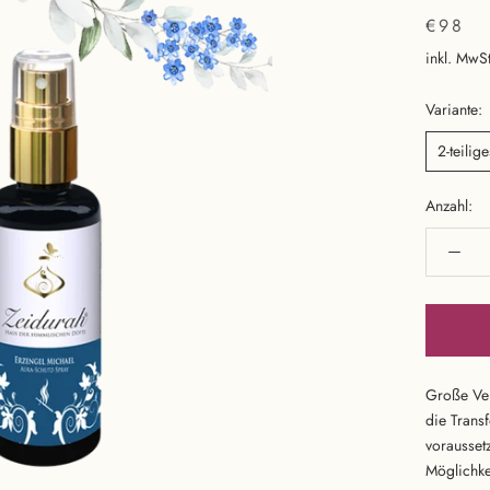
€98
inkl. MwSt
Variante:
2-teilig
Anzahl:
Große Ve
die Trans
vorausset
Möglichkei