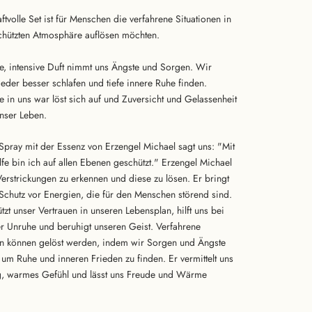
ftvolle Set ist für Menschen die verfahrene Situationen in
chützten Atmosphäre auflösen möchten.
e, intensive Duft nimmt uns Ängste und Sorgen. Wir
eder besser schlafen und tiefe innere Ruhe finden.
e in uns war löst sich auf und Zuversicht und Gelassenheit
unser Leben.
Spray mit der Essenz von Erzengel Michael sagt uns: "Mit
lfe bin ich auf allen Ebenen geschützt." Erzengel Michael
 Verstrickungen zu erkennen und diese zu lösen. Er bringt
 Schutz vor Energien, die für den Menschen störend sind.
ützt unser Vertrauen in unseren Lebensplan, hilft uns bei
er Unruhe und beruhigt unseren Geist. Verfahrene
en können gelöst werden, indem wir Sorgen und Ängste
 um Ruhe und inneren Frieden zu finden. Er vermittelt uns
g, warmes Gefühl und lässt uns Freude und Wärme