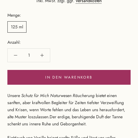
inkl. MwSt. zzgl. ggf.
Versandkosten
Menge:
125 ml
Anzahl:
IN DEN WARENKORB
Unsere
Schutz für Mich Naturwesen Räucherung
bietet einen
sanften, aber kraftvollen Begleiter für Zeiten tiefster Verzweiflung
und Krisen, wenn Worte fehlen und das Leben uns herausfordert,
alte Muster loszulassen.Der erdige, beruhigende Duft der Tanne
schenkt uns innere Ruhe und Geborgenheit.
Ein
Hauch von Vanille bringt sanfte Süße und lässt uns voller