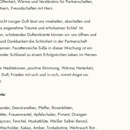
 Offenheit, Wärme und Verständnis für Partnerschaften,
tnern, Freundschaften mit Herz.
icht rosiger Duft lässt uns innehalten, abschalten und
ns angenehme Träume und erholsamen Schlaf. Im
, schützenden Duftambiente können wir uns öffnen und
 und Dankbarkeit die Schönheit in der Partnerschaft
ennen. Facettenreiche Süße in dieser Mischung ist ein
nder Schlüssel zu einem Erfolgreichen Leben im Herzen.
ür Meditationen, positive Stimmung, Wärme, Heiterkeit,
r Duft, Frieden mit sich und in sich, nimmt Angst vor
t.
nts:
iander, Gewürznelken, Pfeffer, Rosenblüten,
ätter, Frauenmantel, Apfelschalen, Piment, Orangen
ajoran, Fenchel, Muskatblüte, Weißer Salbei Benzol,
acholder, Kakao, Amber, Tonkabohne, Weihrauch Rot -