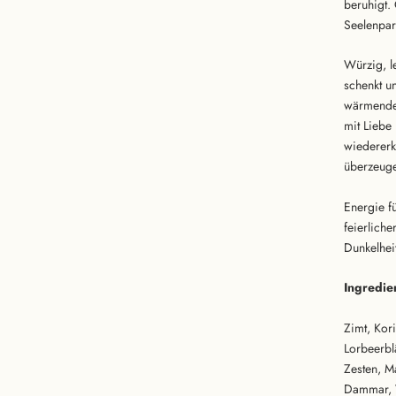
beruhigt.
Seelenpar
Würzig, le
schenkt u
wärmenden
mit Liebe
wiedererk
überzeuge
Energie f
feierliche
Dunkelhei
Ingredie
Zimt, Kor
Lorbeerbl
Zesten, M
Dammar, W