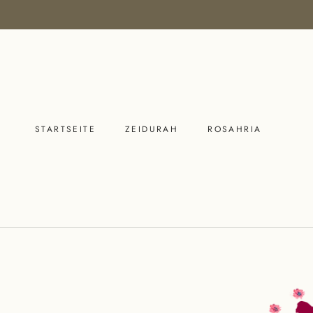
Direkt
zum
Inhalt
STARTSEITE
ZEIDURAH
ROSAHRIA
STARTSEITE
ZEIDURAH
ROSAHRIA