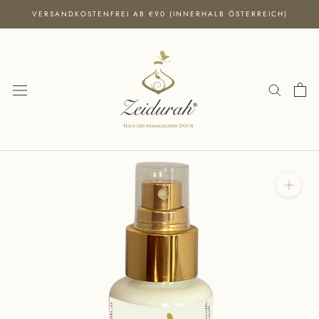
Direkt
VERSANDKOSTENFREI AB €90 (INNERHALB ÖSTERREICH)
zum
Inhalt