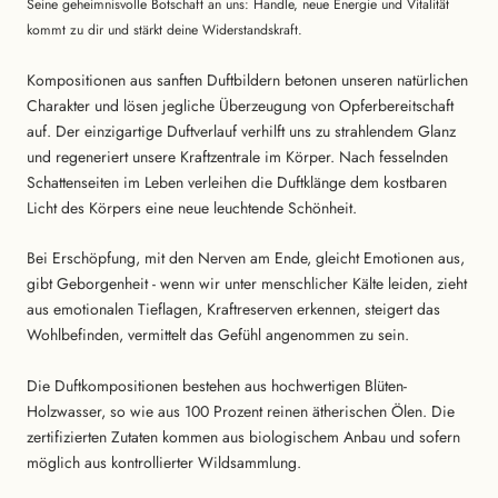
Seine geheimnisvolle Botschaft an uns: Handle, neue Energie und Vitalität
kommt zu dir und stärkt deine Widerstandskraft.
Kompositionen aus sanften Duftbildern betonen unseren natürlichen
Charakter und lösen jegliche Überzeugung von Opferbereitschaft
auf. Der einzigartige Duftverlauf verhilft uns zu strahlendem Glanz
und regeneriert unsere Kraftzentrale im Körper. Nach fesselnden
Schattenseiten im Leben verleihen die Duftklänge dem kostbaren
Licht des Körpers eine neue leuchtende Schönheit.
Bei Erschöpfung, mit den Nerven am Ende, gleicht Emotionen aus,
gibt Geborgenheit - wenn wir unter menschlicher Kälte leiden, zieht
aus emotionalen Tieflagen, Kraftreserven erkennen, steigert das
Wohlbefinden, vermittelt das Gefühl angenommen zu sein.
Die Duftkompositionen bestehen aus hochwertigen Blüten-
Holzwasser, so wie aus 100 Prozent reinen ätherischen Ölen. Die
zertifizierten Zutaten kommen aus biologischem Anbau und sofern
möglich aus kontrollierter Wildsammlung.