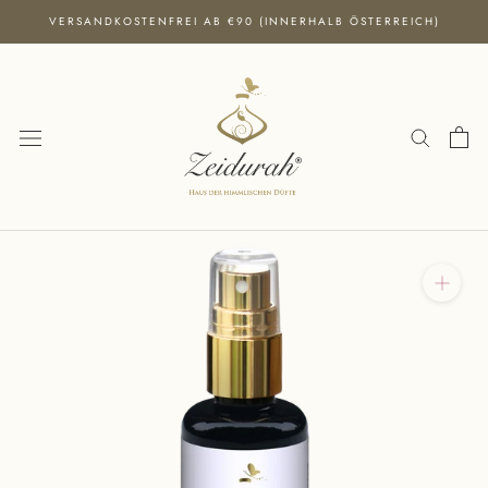
Direkt
VERSANDKOSTENFREI AB €90 (INNERHALB ÖSTERREICH)
zum
Inhalt