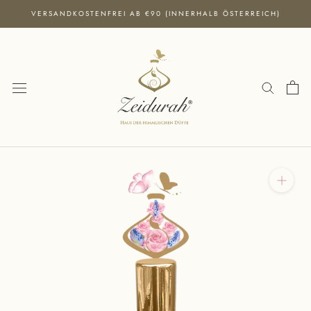
Direkt
VERSANDKOSTENFREI AB €90 (INNERHALB ÖSTERREICH)
zum
Inhalt