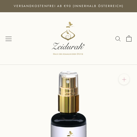
Direkt
VERSANDKOSTENFREI AB €90 (INNERHALB ÖSTERREICH)
zum
Inhalt