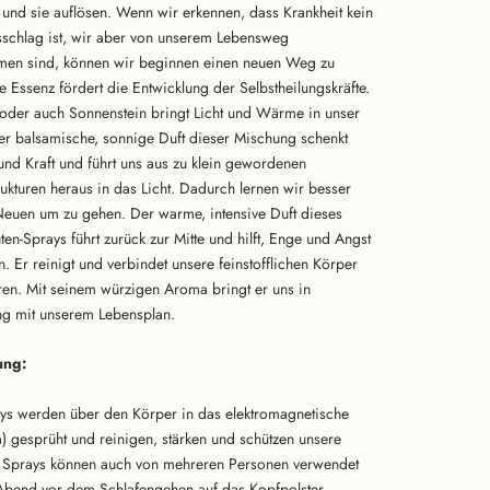
 und sie auflösen. Wenn wir erkennen, dass Krankheit kein
sschlag ist, wir aber von unserem Lebensweg
en sind, können wir beginnen einen neuen Weg zu
e Essenz fördert die Entwicklung der Selbstheilungskräfte.
 oder auch Sonnenstein bringt Licht und Wärme in unser
r balsamische, sonnige Duft dieser Mischung schenkt
 und Kraft und führt uns aus zu klein gewordenen
rukturen heraus in das Licht. Dadurch lernen wir besser
euen um zu gehen. Der warme, intensive Duft dieses
lüten-Sprays führt zurück zur Mitte und hilft, Enge und Angst
. Er reinigt und verbindet unsere feinstofflichen Körper
en. Mit seinem würzigen Aroma bringt er uns in
g mit unserem Lebensplan.
ng:
ys werden über den Körper in das elektromagnetische
a) gesprüht und reinigen, stärken und schützen unsere
 Sprays können auch von mehreren Personen verwendet
bend vor dem Schlafengehen auf das Kopfpolster