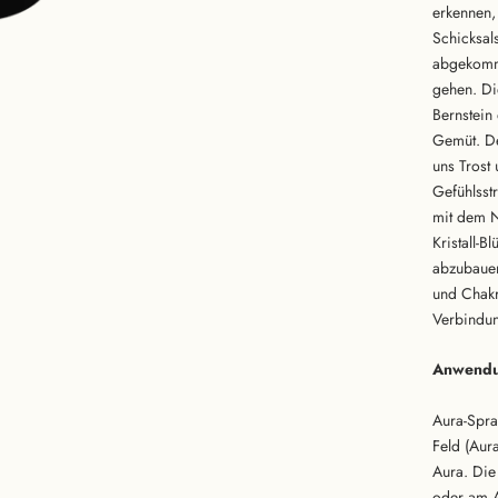
erkennen,
Schicksal
abgekomm
gehen. Di
Bernstein
Gemüt. De
uns Trost
Gefühlsst
mit dem N
Kristall-B
abzubauen
und Chakr
Verbindun
Anwendu
Aura-Spra
Feld (Aur
Aura. Die
oder am A